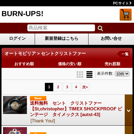
PCサイト
BURN-UPS!
ログイン
新規登録はこちら
お問い合せ
オートモビリア > セントクリストファー
一覧
おすすめ順
価格の安い順
売れ筋順
表示件数
:
1
2
3
4
次
»
送料無料 セント クリストファー
【St,christopher】TIMEX SHOCKPROOF ビ
ンテージ タイメックス
[autst-43]
[Thank You!]