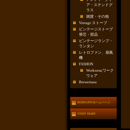
ア・ステンドグ
ラス
雑貨・その他
Vintage ストーブ
ビンテージストーブ
替芯・部品
ビンテージランプ・
ランタン
レトロファン、扇風
機
FASHON
Workwear,ワーク
ウェア
Breweriana
BURN-UPS!ホームページ
STAFF DIARY