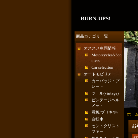
BURN-UPS!
商品カテゴリ一覧
オススメ車両情報
Motorcycles&Sco
oters
Car selection
オートモビリア
カーバッジ・プ
レート
ツール(vintage)
ビンテージヘル
メット
看板/ブリキ/缶
ホー
自転車
お
セントクリスト
ファー