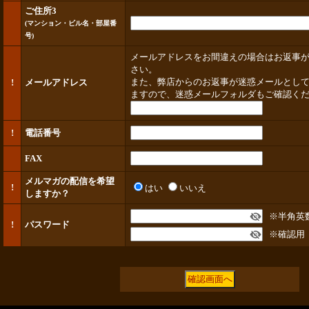
ご住所3
(マンション・ビル名・部屋番
号)
メールアドレスをお間違えの場合はお返事
さい。
また、弊店からのお返事が迷惑メールとし
!
メールアドレス
ますので、迷惑メールフォルダもご確認く
!
電話番号
FAX
メルマガの配信を希望
!
はい
いいえ
しますか？
※半角英数字
!
パスワード
※確認用