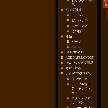
おもちゃ・その
ST
他
お
バイク雑貨
ワッペン
ピンバッチ
キーリング
その他
部品
パーツ
ベスパ
ISLE OF MAN
ACE CAFE LONDON
DAVIDA,ダビダ製品
時計・計器
。☆ANTIQUES☆。
インテリア
テーブルウェ
ア・キッチンウ
ェア
エクステリア・
ガーデン
アンティークド