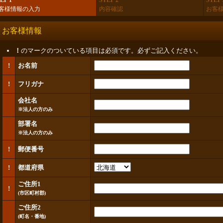
EP 1
STEP 2
STEP 
客様情報の入力
内容確認
お客
お客様情報
！
のマークのついている項目は必須です。必ずご記入ください。
!
お名前
!
フリガナ
会社名
※法人の方のみ
部署名
※法人の方のみ
!
郵便番号
!
都道府県
ご住所1
!
(市区町村郡)
ご住所2
(町名・番地)