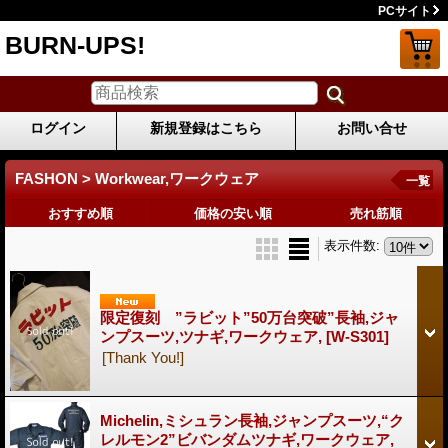
PCサイト
BURN-UPS!
ログイン
新規登録はこちら
お問い合せ
FASHON > Workwear,ワークウェア
一覧
おすすめ順
価格の安い順
売れ筋順
表示件数
:
限定復刻 ”ラビット”50万台突破”長袖,ジャ
ンプスーツ,ツナギ,ワークウェア,
[W-S301]
[Thank You!]
Michelin,ミシュラン長袖,ジャンプスーツ,“ク
レルモン2”ビバンダムツナギ,ワークウェア,