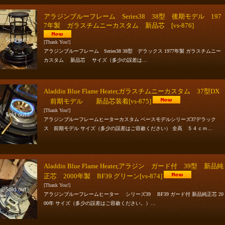
アラジンブルーフレーム Series38 38型 後期モデル 197
7年製 ガラスチムニーカスタム 新品芯
[vs-876]
[Thank You!]
アラジンブルーフレーム Series38 38型 デラックス 1977年製 ガラスチムニー
カスタム 新品芯 サイズ（多少の誤差は…
Aladdin Blue Flame Heater,ガラスチムニーカスタム 37型DX
前期モデル 新品芯装着
[vs-875]
[Thank You!]
アラジンブルーフレームヒーターカスタム ベースモデルシリーズ37デラック
ス 前期モデル サイズ（多少の誤差はご容赦ください） 全高 ５４ｃｍ…
Aladdin Blue Flame Heater,アラジン ガード付 39型 新品純
正芯 2000年製 BF39 グリーン
[vs-874]
[Thank You!]
アラジンブルーフレームヒーター シリーズ39 BF39 ガード付 新品純正芯 20
00年 サイズ（多少の誤差はご容赦ください。）…