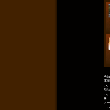
商品
庫状
い。
商品
い。
☎ 0
メール
mon