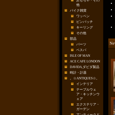
おもちゃ・その
他
バイク雑貨
ワッペン
ピンバッチ
キーリング
その他
部品
Ne
パーツ
ベスパ
ISLE OF MAN
ACE CAFE LONDON
DAVIDA,ダビダ製品
時計・計器
。☆ANTIQUES☆。
インテリア
テーブルウェ
ア・キッチンウ
ェア
エクステリア・
ガーデン
アンティークド