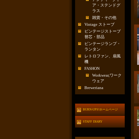
ア・ステンドグ
ラス
雑貨・その他
Vintage ストーブ
ビンテージストーブ
替芯・部品
ビンテージランプ・
ランタン
レトロファン、扇風
機
FASHON
Workwear,ワーク
ウェア
Breweriana
BURN-UPS!ホームページ
STAFF DIARY