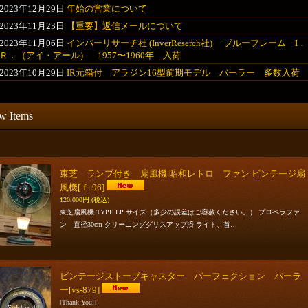
2023年12月29日
年始の営業について
2023年11月23日
【重要】返信メールについて
2023年11月06日
インバーリサーチ社 (InverReserch社) ブルーフレーム I．
Ｒ．（アイ・アール） 1957〜1960年 入荷
2023年10月29日
IR元箱付 アラジン16型前期モデル バーラー 多数入荷
w Items
東芝 ランプ付き 扇風機 昭和レトロ ファン ビンテージ扇
風機
[ｆ-96]
120,000円
(税込)
東芝扇風機 TYPE LP サイズ（多少の誤差はご容赦ください。） プロペラファ
ン 直径30cm クリーニンググリスアップ済 ライト、首…
ビンテージストーブキャスター パーフェクション バーラ
ー
[vs-879]
[Thank You!]