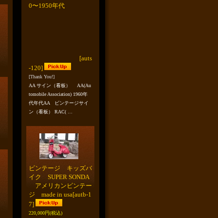
0〜1950年代
[auts
-120]
[Thank You!]
AA サイン（看板） AA(Au
tomobile Association) 1960年
代年代AA ビンテージサイ
ン（看板） RAC( …
ビンテージ キッズバ
イク SUPER SONDA
アメリカンビンテー
ジ made in usa
[autb-1
7]
220,000円
(税込)