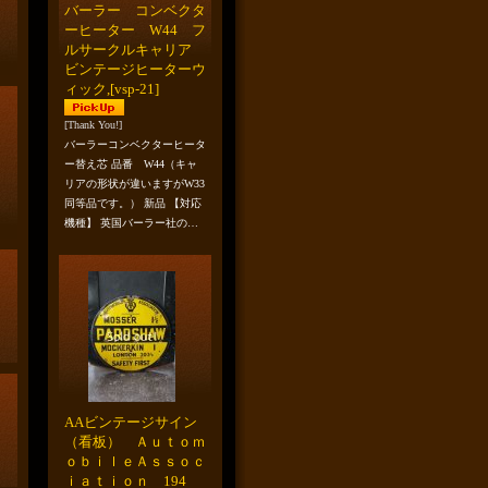
バーラー コンベクタ
ーヒーター W44 フ
ルサークルキャリア
ビンテージヒーターウ
ィック,
[vsp-21]
[Thank You!]
バーラーコンベクターヒータ
ー替え芯 品番 W44（キャ
リアの形状が違いますがW33
同等品です。） 新品 【対応
機種】 英国バーラー社の…
AAビンテージサイン
（看板） Ａｕｔｏｍ
ｏｂｉｌｅＡｓｓｏｃ
ｉａｔｉｏｎ 194