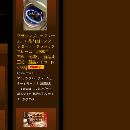
アラジンブルーフレー
ム 16型前期 スタ
ンダード クラシック
フレーム ,1968年
置台 元箱付 新品純
正芯 新品マイカ
[v
s-866]
[Thank You!]
アラジンブルーフレームヒー
ター シリーズ16（前期型）
P160051 スタンダード
新品マイカ 新品純正芯 サイ
ズ（多少の誤…