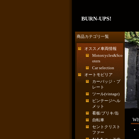
BURN-UPS!
商品カテゴリ一覧
オススメ車両情報
Motorcycles&Sco
oters
Car selection
オートモビリア
カーバッジ・プ
レート
ツール(vintage)
ビンテージヘル
メット
看板/ブリキ/缶
Wh
自転車
セントクリスト
ファー