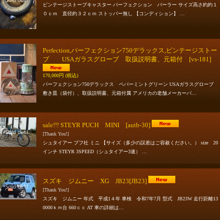
ビンテージストーブキャスター パーフェクション バーラー サイズ高さ約約１
０ｃｍ 直径約３２ｃｍ ストッパー無し 【コンディション】 …
Perfection,パーフェクション750デラックス,ビンテージストー
ブ USAガラスグローブ 取扱説明書、元箱付
[vs-181]
170,000円
(税込)
パーフェクション750デラックス ペパーミントグリーン USAガラスグローブ
敷き皿（袋付）、取扱説明書、元箱付属 アメリカの老舗メーカーパ…
sale!!! STEYR PUCH MINI
[autb-30]
[Thank You!]
シュタイアー プフ社 ミニ 【サイズ（多少の誤差はご容赦ください。） size 20
インチ STEYR 3SPEED（シュタイアー3速） …
スズキ ジムニー XG JB23
[JB23]
[Thank You!]
スズキ ジムニー 年式 平成1４年 車検 令和7年7月 型式 JB23W 走行距離13
0000ｋｍ台 660ｃｃ AT 車の詳細は…