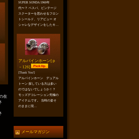
SUPER SONDA 1960年
代〜？ ベスパ、ビンテージ
スクーターを思わせるフロン
トシールド、リアビュー オ
シャレなデザインをしたキ…
アルパインホーン
[ｐ
－126]
[Thank You!]
アルパインホーン デュアル
トーン 探している方は多い
のではないでしょうか！？
モッズデコレーション究極の
の在
アイテムです。 当時の姿そ
さ
のままに現…
さ
メールマガジン