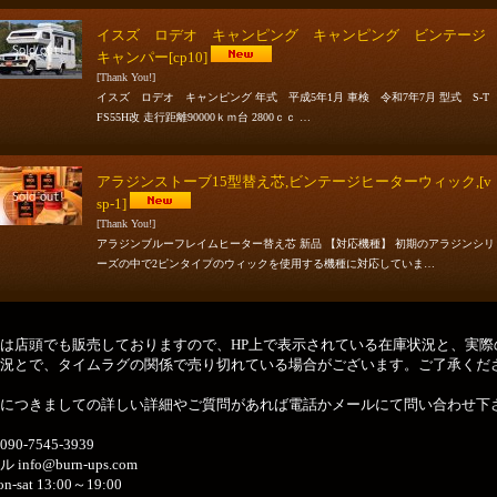
イスズ ロデオ キャンピング キャンピング ビンテージ
キャンパー
[cp10]
[Thank You!]
イスズ ロデオ キャンピング 年式 平成5年1月 車検 令和7年7月 型式 S-T
FS55H改 走行距離90000ｋｍ台 2800ｃｃ …
アラジンストーブ15型替え芯,ビンテージヒーターウィック,
[v
sp-1]
[Thank You!]
アラジンブルーフレイムヒーター替え芯 新品 【対応機種】 初期のアラジンシリ
ーズの中で2ピンタイプのウィックを使用する機種に対応していま…
は店頭でも販売しておりますので、HP上で表示されている在庫状況と、実際
況とで、タイムラグの関係で売り切れている場合がございます。ご了承くだ
につきましての詳しい詳細やご質問があれば電話かメールにて問い合わせ下
90-7545-3939
 info@burn-ups.com
-sat 13:00～19:00