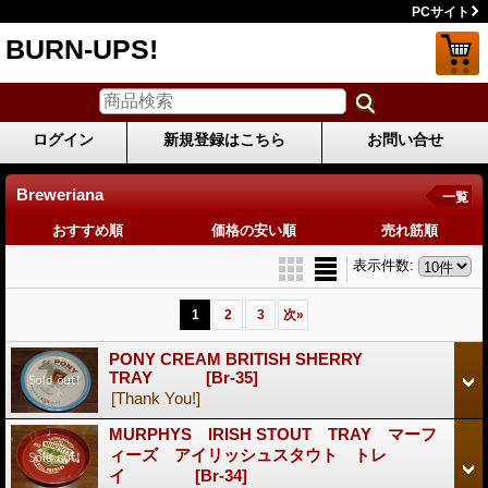
PCサイト
BURN-UPS!
ログイン
新規登録はこちら
お問い合せ
Breweriana
一覧
おすすめ順
価格の安い順
売れ筋順
表示件数
:
1
2
3
次
»
PONY CREAM BRITISH SHERRY
TRAY
[Br-35]
[Thank You!]
MURPHYS IRISH STOUT TRAY マーフ
ィーズ アイリッシュスタウト トレ
イ
[Br-34]