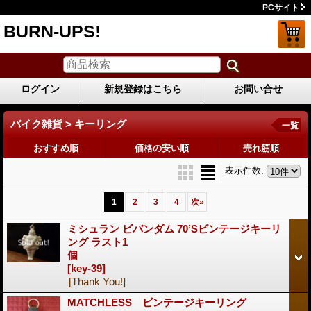
PCサイト
BURN-UPS!
ログイン
新規登録はこちら
お問い合せ
バイク雑貨 > キーリング
一覧
おすすめ順
価格の安い順
売れ筋順
表示件数
:
1
2
3
4
次
»
ミシュラン ビバンダム 70’Sビンテージキーリ
ング ラスト1
個
[key-39]
[Thank You!]
MATCHLESS ビンテージキーリング