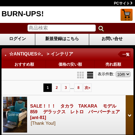
PCサイト
BURN-UPS!
ログイン
新規登録はこちら
お問い合せ
。☆ANTIQUES☆。 > インテリア
一覧
おすすめ順
価格の安い順
売れ筋順
表示件数
:
...
1
2
3
8
次
»
SALE！！！ タカラ TAKARA モデル
859 デラックス レトロ バーバーチェア
[ant-81]
[Thank You!]