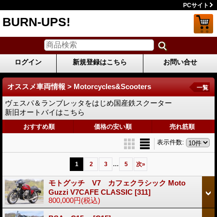
PCサイト
BURN-UPS!
ログイン
新規登録はこちら
お問い合せ
オススメ車両情報 > Motorcycles&Scooters
一覧
ヴェスパ＆ランブレッタをはじめ国産鉄スクーター
新旧オートバイはこちら
おすすめ順
価格の安い順
売れ筋順
表示件数
:
...
1
2
3
5
次
»
モトグッチ V7 カフェクラシック Moto
Guzzi V7CAFE CLASSIC
[311]
800,000円
(税込)