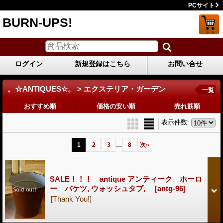
PCサイト
BURN-UPS!
ログイン
新規登録はこちら
お問い合せ
。☆ANTIQUES☆。 > エクステリア・ガーデン
一覧
おすすめ順
価格の安い順
売れ筋順
表示件数
:
...
1
2
3
8
次
»
SALE！！！ antique アンティーク ホーロ
ー バケツ, ウォッシュタブ,
[antg-96]
[Thank You!]